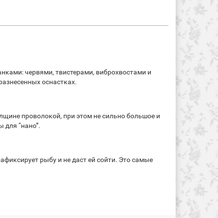
анками: червями, твистерами, виброхвостами и
разнесенных оснастках.
олщине проволокой, при этом не сильно большое и
 для “нано”.
фиксирует рыбу и не даст ей сойти. Это самые