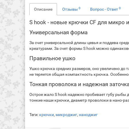
0
0
Описание
Отзывы
Вопрос - Ответ
S hook - новые крючки CF для микро 
Универсальная форма
За счет универсальной длины цевья и поддева сре
креатурами. За счет формы S hook можно одинаков
Правильное ушко
Ушко крючка средних размеров, оно увеличено до т
не теряется общая компактность крючка. Особенно 
Тонкая проволока и надежная заточк
Острое жало S hook надежно пробивает губу рыбы д
тонкие наши крючки, диаметр проволоки в нано-раз
Теги:
крючки
,
микроджиг
,
наноджиг