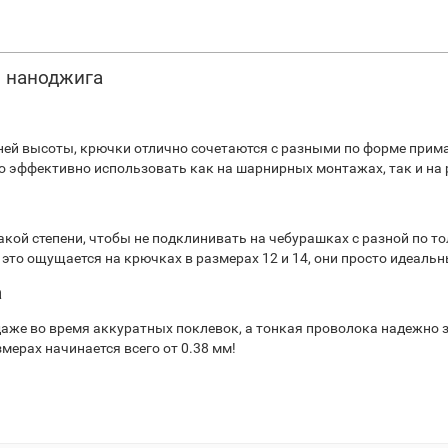
и наноджига
дней высоты, крючки отлично сочетаются с разными по форме прим
о эффективно использовать как на шарнирных монтажах, так и на 
акой степени, чтобы не подклинивать на чебурашках с разной по т
это ощущается на крючках в размерах 12 и 14, они просто идеальны
а
аже во время аккуратных поклевок, а тонкая проволока надежно за
мерах начинается всего от 0.38 мм!