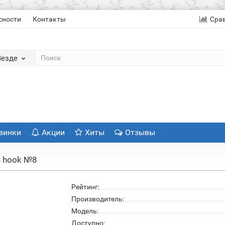
сности
Контакты
Сра
Везде
винки
Акции
Хиты
Отзывы
 hook №8
Рейтинг:
Производитель:
Модель:
Доступно: