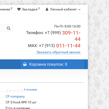
0
0
внение
Закладки
Личный кабинет
Пн-Пт 8:00-16:00
309-11-
Телефон: +7 (999)
44
011-11-44
MAX: +7 (913)
Заказать обратный звонок
Корзина
покупок
: 0
0 отзывов
CF-company
CF S hook №8 10 шт
Есть в наличии