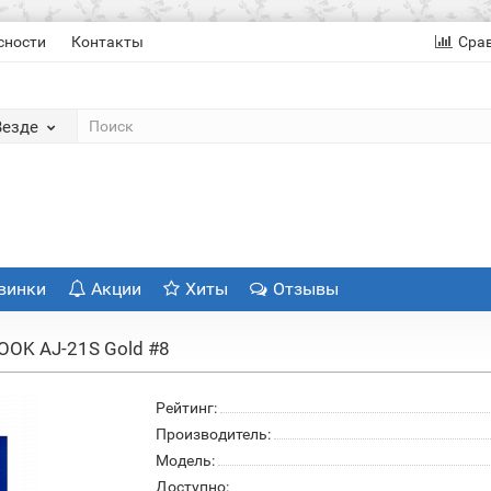
сности
Контакты
Сра
Везде
винки
Акции
Хиты
Отзывы
OK AJ-21S Gold #8
Рейтинг:
Производитель:
Модель:
Доступно: