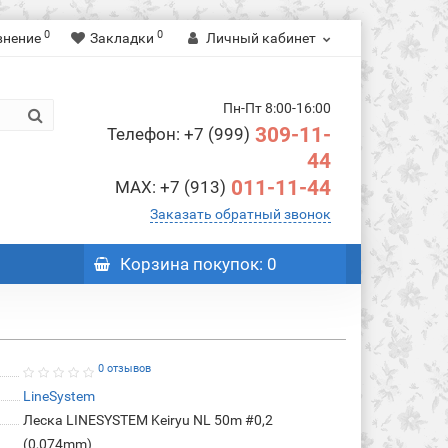
0
0
внение
Закладки
Личный кабинет
Пн-Пт 8:00-16:00
309-11-
Телефон: +7 (999)
44
011-11-44
MAX: +7 (913)
Заказать обратный звонок
Корзина
покупок
: 0
0 отзывов
LineSystem
Леска LINESYSTEM Keiryu NL 50m #0,2
(0,074mm)