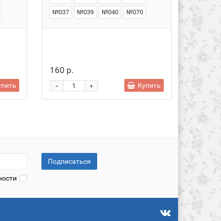
№037
№039
№040
№070
160 р.
160 р.
-
-
упить
Купить
+
Подписаться
ности