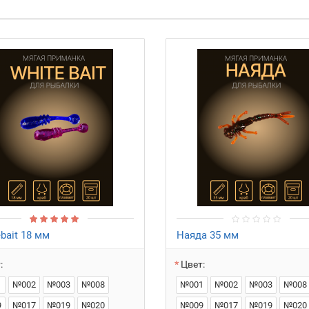
bait 18 мм
Наяда 35 мм
:
Цвет:
1
№002
№003
№008
№001
№002
№003
№008
9
№017
№019
№020
№009
№017
№019
№020