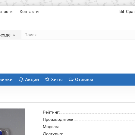
сности
Контакты
Сра
Везде
винки
Акции
Хиты
Отзывы
м
Рейтинг:
Производитель:
Модель:
Доступно: