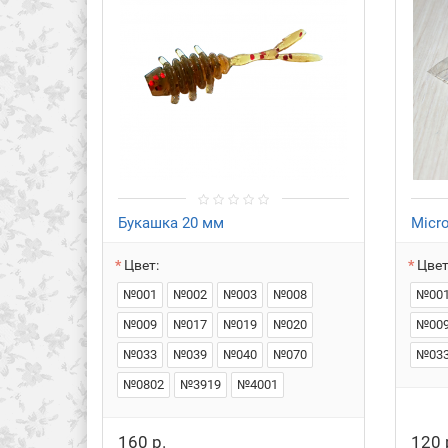
Букашка 20 мм
Micr
Цвет:
Цвет
№001
№002
№003
№008
№00
№009
№017
№019
№020
№00
№033
№039
№040
№070
№03
№0802
№3919
№4001
160 р.
120 