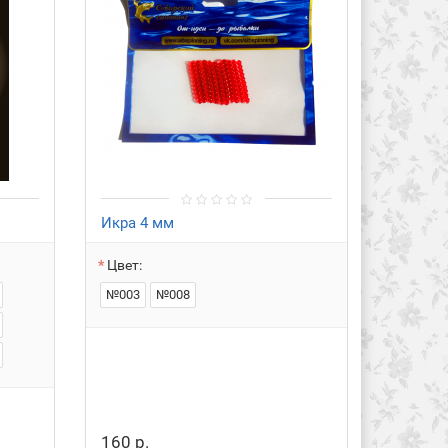
Икра 4 мм
Муха 2
Цвет:
Цвет:
№003
№008
№001
№009
№033
№070
160 р.
160 р.