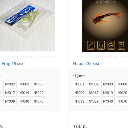
o Frog 18 мм
Наяда 35 мм
:
Цвет:
1
№002
№003
№008
№001
№002
№003
№008
9
№017
№019
№020
№009
№017
№019
№020
3
№039
№040
№070
№033
№039
№040
№070
р.
160 р.