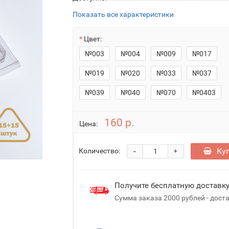
Показать все характеристики
Цвет:
№003
№004
№009
№017
№019
№020
№033
№037
№039
№040
№070
№0403
160 р.
Цена:
-
Ку
Количество:
+
Получите бесплатную доставк
Сумма заказа 2000 рублей - дост